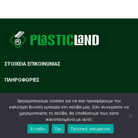
ΣΤΟΙΧΕΙΑ ΕΠΙΚΟΙΝΩΝΙΑΣ
ΠΛΗΡΟΦΟΡΙΕΣ
ΕΓΓΡΑΦΗ NEWSLETTER
Χρησιμοποιούμε cookies για να σας προσφέρουμε την
καλύτερη δυνατή εμπειρία στη σελίδα μας. Εάν συνεχίσετε να
χρησιμοποιείτε τη σελίδα, θα υποθέσουμε πως είστε
ικανοποιημένοι με αυτό.
Plasticland
2023. All rights reserved. Design by
RM-Group
.
Εντάξει
Όχι
Πολιτική απορρήτου