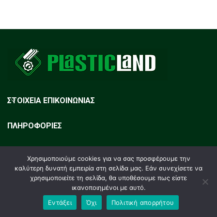
ΣΤΟΙΧΕΙΑ ΕΠΙΚΟΙΝΩΝΙΑΣ
ΠΛΗΡΟΦΟΡΙΕΣ
ΕΓΓΡΑΦΗ NEWSLETTER
Χρησιμοποιούμε cookies για να σας προσφέρουμε την
καλύτερη δυνατή εμπειρία στη σελίδα μας. Εάν συνεχίσετε να
χρησιμοποιείτε τη σελίδα, θα υποθέσουμε πως είστε
ικανοποιημένοι με αυτό.
Plasticland
2023. All rights reserved. Design by
RM-Group
.
Εντάξει
Όχι
Πολιτική απορρήτου